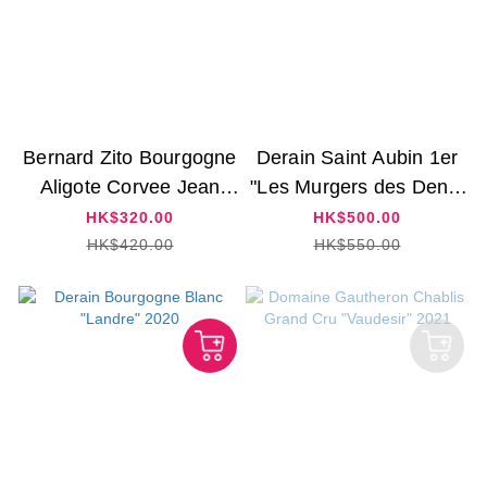
Bernard Zito Bourgogne
Derain Saint Aubin 1er
Aligote Corvee Jean
"Les Murgers des Dents
Brun 2020
de Chien" Blanc 2018
HK$320.00
HK$500.00
HK$420.00
HK$550.00