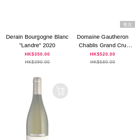
售完
Derain Bourgogne Blanc
Domaine Gautheron
"Landre" 2020
Chablis Grand Cru
"Vaudesir" 2021
HK$350.00
HK$520.00
HK$390.00
HK$580.00