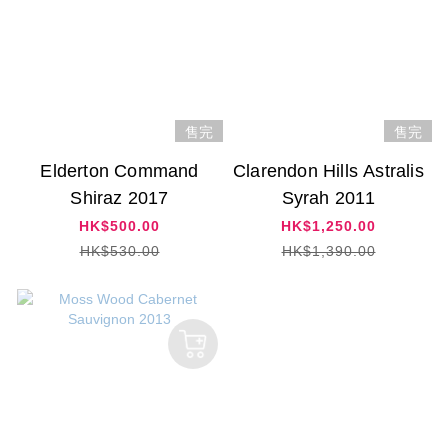
售完
售完
Elderton Command
Clarendon Hills Astralis
Shiraz 2017
Syrah 2011
HK$500.00
HK$1,250.00
HK$530.00
HK$1,390.00