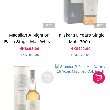
售完
售完
Macallan A Night on
Talisker 10 Years Single
Earth Single Malt Whisky
Malt, 700ml
(2023 Edition)
HK$698.00
HK$520.00
HK$780.00
HK$570.00