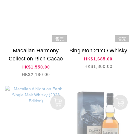
售完
售完
Macallan Harmony
Singleton 21YO Whisky
Collection Rich Cacao
HK$1,685.00
HK$1,800.00
HK$1,550.00
HK$2,180.00