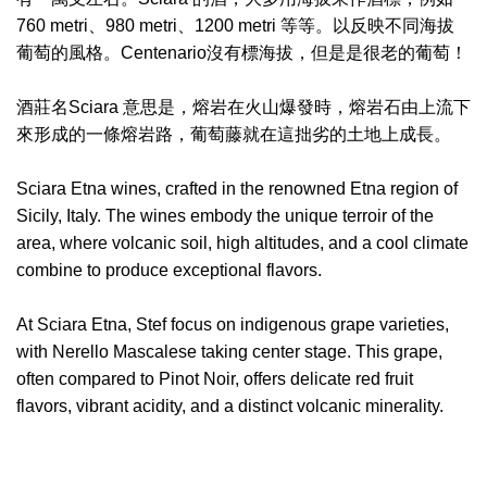
760 metri、980 metri、1200 metri 等等。以反映不同海拔
葡萄的風格。Centenario沒有標海拔，但是是很老的葡萄！
酒莊名Sciara 意思是，熔岩在火山爆發時，熔岩石由上流下
來形成的一條熔岩路，葡萄藤就在這拙劣的土地上成長。
Sciara Etna wines, crafted in the renowned Etna region of
Sicily, Italy. The wines embody the unique terroir of the
area, where volcanic soil, high altitudes, and a cool climate
combine to produce exceptional flavors.
At Sciara Etna, Stef focus on indigenous grape varieties,
with Nerello Mascalese taking center stage. This grape,
often compared to Pinot Noir, offers delicate red fruit
flavors, vibrant acidity, and a distinct volcanic minerality.