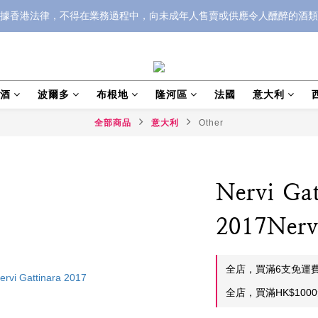
據香港法律，不得在業務過程中，向未成年人售賣或供應令人醺醉的酒類
泡酒
波爾多
布根地
隆河區
法國
意大利
全部商品
意大利
Other
Nervi Gat
2017Nerv
全店，買滿6支免運
全店，買滿HK$100