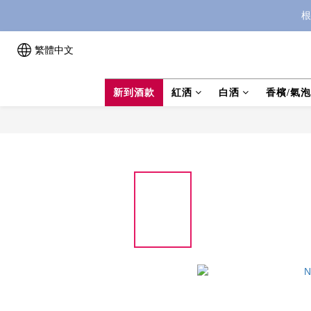
根
繁體中文
新到酒款
紅洒
白洒
香檳/氣