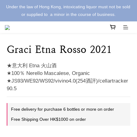
Under the law of Hong Kong, intoxicating liquor must not be sold 
or supplied to  a minor in the course of business.
Graci Etna Rosso 2021
★意大利 Etna 火山酒
★100％ Nerello Mascalese, Organic 
★JS93/WE92/WS92/vivino4.0(254酒評)/cellartracker 
90.5
Free delivery for purchase 6 bottles or more on order
Free Shipping Over HK$1000 on order