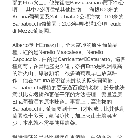
部的Etna火山。他先後在Passopisciaro買下25公
頃 — 其中7公頃種植其他植物 — 海拔600米的
Arcuria葡萄園及Solicchiata 2公頃海拔1,000米的
Barbabecchi葡萄園；2008年再收購1公頃Feudo
di Mezzo葡萄園。
Alberto迷上Etna火山，全因當地的原生葡萄品
種，紅的是Nerello Mascalese、Nerello
Cappuccio，白的是Carricante和Catarratto。這四
種葡萄，在當地歷史久遠，奈何Etna是歐洲最高
的活火山，爆發頻繁，很多葡萄農早已放棄耕
作。他在Arcuria發現從未嫁接的原株葡萄樹，
Barbabecchi種植的更是過百歲的老樹，於是他決
意以比有機耕作更低干預的方法管理，盡量還原
Etna葡萄酒的原本味道。事實上，高海拔的
Barbabecchi，葡萄要到十一月才收成，比其他葡
萄園晚十多天，氣候涼快，加上火山土壤蟲害
少，本來就不需要使用農藥。
現時酒莊的出品比幾年前更清晰，白酒兩款，分