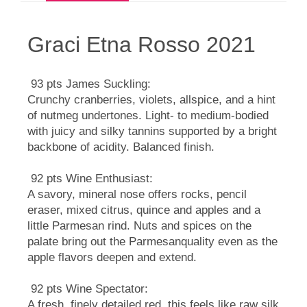
Graci Etna Rosso 2021
93 pts James Suckling:
Crunchy cranberries, violets, allspice, and a hint
of nutmeg undertones. Light- to medium-bodied
with juicy and silky tannins supported by a bright
backbone of acidity. Balanced finish.
92 pts Wine Enthusiast:
A savory, mineral nose offers rocks, pencil
eraser, mixed citrus, quince and apples and a
little Parmesan rind. Nuts and spices on the
palate bring out the Parmesanquality even as the
apple flavors deepen and extend.
92 pts Wine Spectator:
A fresh, finely detailed red, this feels like raw silk