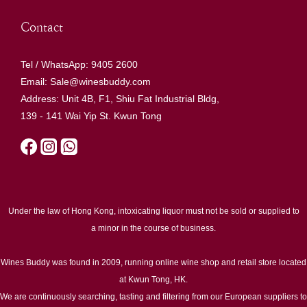
Contact
Tel / WhatsApp: 9405 2600
Email: Sale@winesbuddy.com
Address: Unit 4B, F1, Shiu Fat Industrial Bldg,
139 - 141 Wai Yip St. Kwun Tong
Under the law of Hong Kong, intoxicating liquor must not be sold or supplied to
a minor in the course of business.
Wines Buddy was found in 2009, running online wine shop and retail store located
at Kwun Tong, HK.
We are continuously searching, tasting and filtering from our European suppliers to