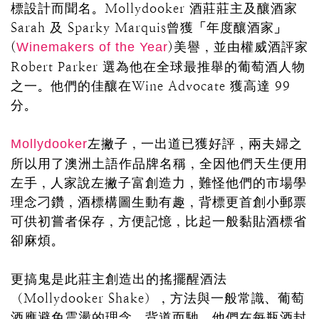
標設計而聞名。Mollydooker 酒莊莊主及釀酒家
Sarah 及 Sparky Marquis曾獲「年度釀酒家」
(
)美譽，並由權威酒評家
Winemakers of the Year
Robert Parker 選為他在全球最推舉的葡萄酒人物
之一。他們的佳釀在Wine Advocate 獲高達 99
分。
左撇子，一出道已獲好評，兩夫婦之
Mollydooker
所以用了澳洲土語作品牌名稱，全因他們天生便用
左手，人家說左撇子富創造力，難怪他們的市場學
理念刁鑽，酒標構圖生動有趣，背標更首創小郵票
可供初嘗者保存，方便記憶，比起一般黏貼酒標省
卻麻煩。
更搞鬼是此莊主創造出的搖擺醒酒法
（Mollydooker Shake），方法與一般常識、葡萄
酒應避免震盪的理念，背道而馳。他們在每瓶酒封