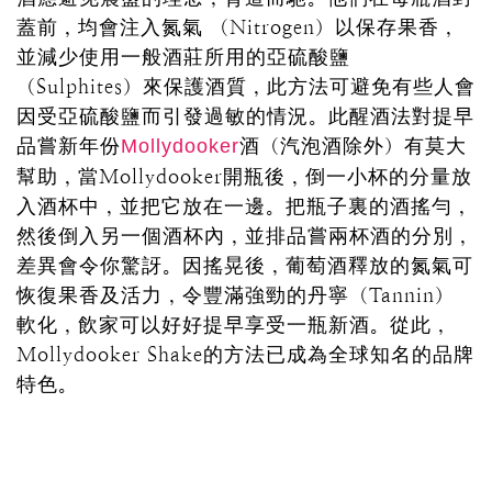
蓋前，均會注入氮氣 （Nitrogen）以保存果香，
並減少使用一般酒莊所用的亞硫酸鹽
（Sulphites）來保護酒質，此方法可避免有些人會
因受亞硫酸鹽而引發過敏的情況。此醒酒法對提早
品嘗新年份
酒（汽泡酒除外）有莫大
Mollydooker
幫助，當Mollydooker開瓶後，倒一小杯的分量放
入酒杯中，並把它放在一邊。把瓶子裏的酒搖勻，
然後倒入另一個酒杯內，並排品嘗兩杯酒的分別，
差異會令你驚訝。因搖晃後，葡萄酒釋放的氮氣可
恢復果香及活力，令豐滿強勁的丹寧（Tannin）
軟化，飲家可以好好提早享受一瓶新酒。從此，
Mollydooker Shake的方法已成為全球知名的品牌
特色。