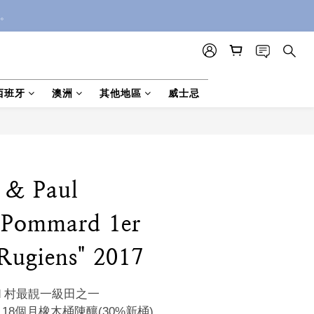
。
西班牙
澳洲
其他地區
威士忌
 & Paul
, Pommard 1er
Rugiens" 2017
rd 村最靚一級田之一
oir, 18個月橡木桶陳釀(30%新桶)