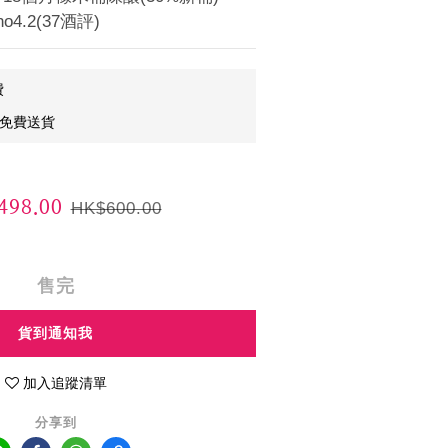
no4.2(37酒評)
費
0免費送貨
98.00
HK$600.00
售完
貨到通知我
加入追蹤清單
分享到