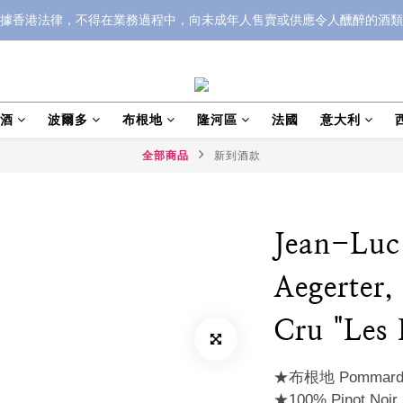
據香港法律，不得在業務過程中，向未成年人售賣或供應令人醺醉的酒類
泡酒
波爾多
布根地
隆河區
法國
意大利
全部商品
新到酒款
Jean-Luc
Aegerter
Cru "Les 
★布根地 Pomma
★100% Pinot N