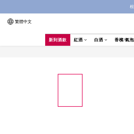
根
繁體中文
新到酒款
紅洒
白洒
香檳/氣