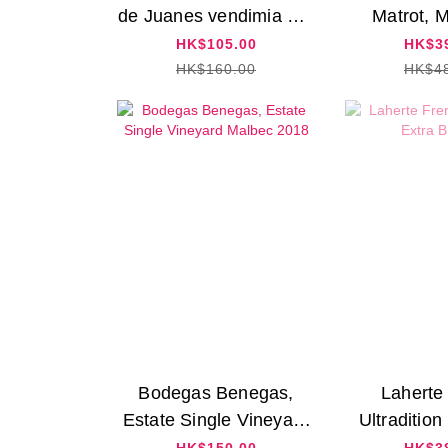
de Juanes vendimia oro
Matrot, 
2022
Rouge
HK$105.00
HK$3
HK$160.00
HK$4
Bodegas Benegas,
Laherte
Estate Single Vineyard
Ultradition
Malbec 2018
N
HK$150.00
HK$3