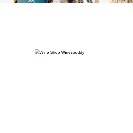
Shinobu 忍 Pure Malt 10 Years
Shino
Mizunara Oak Finish
M