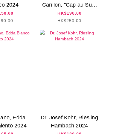
co 2024
Carillon, "Cap au Sud"
Chardonnay 2021
50.00
HK$190.00
90.00
HK$250.00
ano, Edda
Dr. Josef Kohr, Riesling
lento 2024
Hambach 2024
65.00
HK$180.00