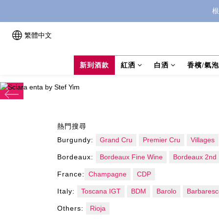
根
繁體中文
新到酒款
紅洒
白洒
香檳/氣
prev
熱門搜尋
Burgundy:
Grand Cru
Premier Cru
Villages
Bordeaux:
Bordeaux Fine Wine
Bordeaux 2nd 
France:
Champagne
CDP
Italy:
Toscana IGT
BDM
Barolo
Barbaresc
Others:
Rioja