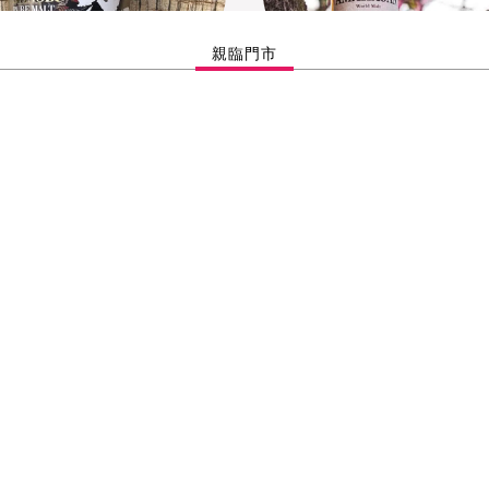
親臨門市
bu 忍 Pure Malt Whisky
Amahagan World Malt Edi
izunara Oak Finish