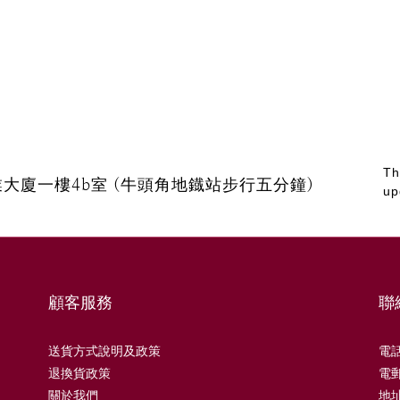
Th
發工業大廈一樓4b室 (牛頭角地鐡站步行五分鐘)
up
顧客服務
聯
送貨方式說明及政策
電話 
退換貨政策
電郵 
關於我們
地址