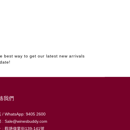
e best way to get our latest new arrivals
date!
絡我們
/ WhatsApp: 9405 2600
: Sale@winesbuddy.com
 : 觀塘偉業街139-141號