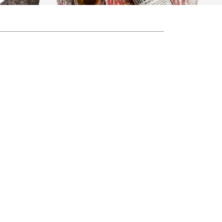
tion No.4
Amahagan World Malt Edition No.5