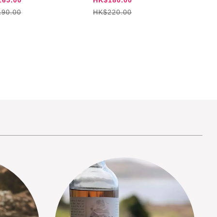
90.00
HK$220.00