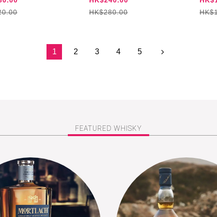
20.00
HK$280.00
HK$1
1
2
3
4
5
FEATURED WHISKY