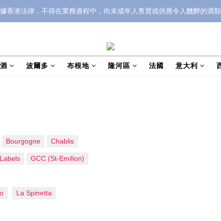
據香港法律，不得在業務過程中，向未成年人售賣或供應令人醺醉的酒類
泡酒
波爾多
布根地
隆河區
法國
意大利
Bourgogne
Chablis
Labels
GCC (St-Emilion)
o
La Spinetta