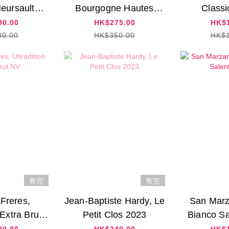
Meursault
Bourgogne Hautes
Classi
 2020
Cotes de Beaune 2018
90.00
HK$275.00
HK$1
80.00
HK$350.00
HK$1
售完
售完
 Freres,
Jean-Baptiste Hardy, Le
San Marz
 Extra Brut
Petit Clos 2023
Bianco Sa
V
80.00
HK$240.00
HK$1