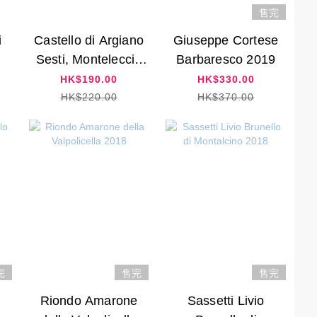
售完
i
Castello di Argiano
Giuseppe Cortese
Sesti, Monteleccio
Barbaresco 2019
IGT 2019
HK$190.00
HK$330.00
HK$220.00
HK$370.00
完
售完
售完
Riondo Amarone
Sassetti Livio