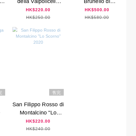
o
della Valpolicella
Brunello di
2018
Montalcino 2018
HK$220.00
HK$500.00
HK$250.00
HK$580.00
完
售完
San Filippo Rosso di
9
Montalcino "Lo
Scorno" 2020
HK$220.00
HK$240.00