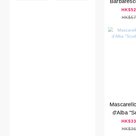
Barbaresc
20
HK$52
HK$57
Mascarell
d'Alba "S
20
HK$33
HK$36