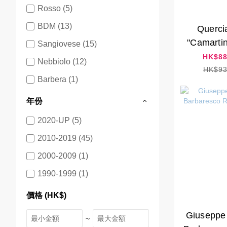
Rosso (5)
BDM (13)
Querci
"Camarti
Sangiovese (15)
HK$88
Nebbiolo (12)
HK$93
Barbera (1)
年份
2020-UP (5)
2010-2019 (45)
2000-2009 (1)
1990-1999 (1)
價格 (HK$)
Giuseppe
~