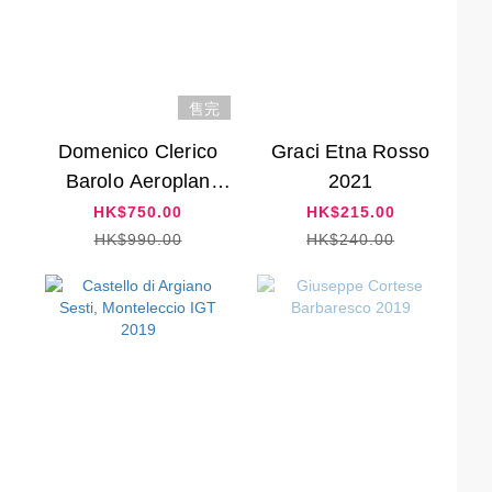
售完
Domenico Clerico
Graci Etna Rosso
Barolo Aeroplan
2021
9
Servaj 2016
HK$750.00
HK$215.00
HK$990.00
HK$240.00