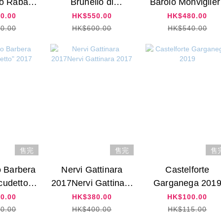
o Rabaja
Brunello di
Barolo Monviglier
19
Montalcino 2018
2017
0.00
HK$550.00
HK$480.00
0.00
HK$600.00
HK$540.00
售完
售完
售
o Barbera
Nervi Gattinara
Castelforte
cudetto"
2017Nervi Gattinara
Garganega 201
17
2017
0.00
HK$380.00
HK$100.00
0.00
HK$400.00
HK$115.00