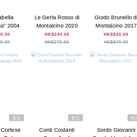
abella
Le Gerla Rosso di
Giodo Brunello d
na" 2004
Montalcino 2020
Montalcino 2017
0.00
HK$240.00
HK$830.00
0.00
HK$270.00
HK$870.00
售完
售完
售
 Cortese
Conti Costanti
Sordo Giovanni