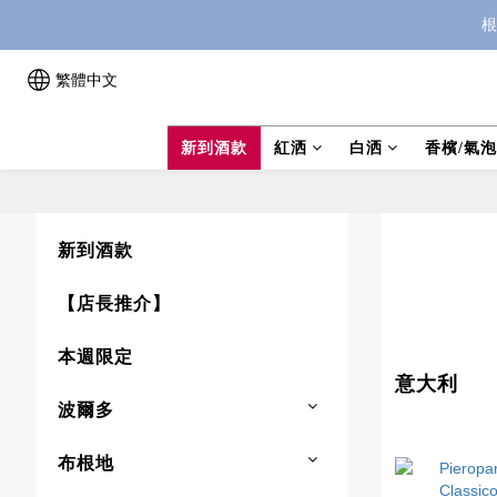
根
繁體中文
新到酒款
紅洒
白洒
香檳/氣
新到酒款
【店長推介】
本週限定
意大利
波爾多
布根地