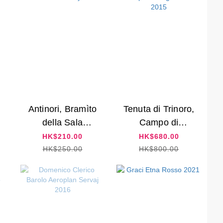
Antinori, Bramìto
Tenuta di Trinoro,
della Sala
Campo di
Chardonnay 2024
Magnacosta 2015
HK$210.00
HK$680.00
HK$250.00
HK$800.00