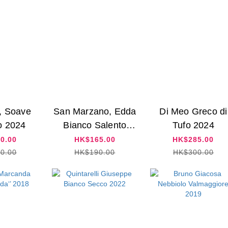
, Soave
San Marzano, Edda
Di Meo Greco di
o 2024
Bianco Salento
Tufo 2024
2024
0.00
HK$165.00
HK$285.00
0.00
HK$190.00
HK$300.00