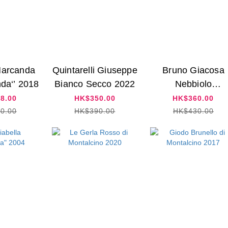
Marcanda
Quintarelli Giuseppe
Bruno Giacosa
da‘’ 2018
Bianco Secco 2022
Nebbiolo
Valmaggiore 201
8.00
HK$350.00
HK$360.00
0.00
HK$390.00
HK$430.00